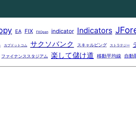
JFor
opy
Indicators
FIX
indicator
EA
FXOpen
サクソバンク
スキャルピング
レ
カブドットコム
ストラテジー
楽して儲け道
移動平均線
自動
ファイナンススタジアム