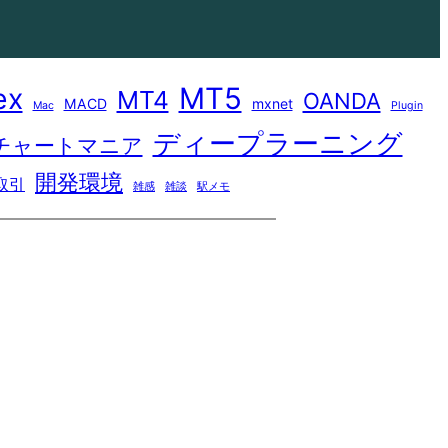
MT5
ex
MT4
OANDA
MACD
mxnet
Mac
Plugin
ディープラーニング
チャートマニア
開発環境
取引
雑感
雑談
駅メモ