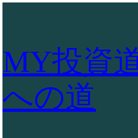
内
容
を
ス
キ
MY投資
ッ
プ
への道