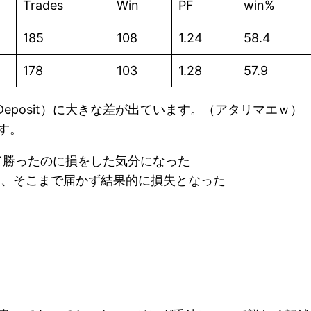
Trades
Win
PF
win%
185
108
1.24
58.4
178
103
1.28
57.9
Deposit）に大きな差が出ています。（アタリマエｗ）
す。
がって勝ったのに損をした気分になった
ら、そこまで届かず結果的に損失となった
。