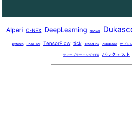
Dukasc
DeepLearning
Alpari
C-NEX
docker
TensorFlow
tick
pytorch
RoadToM
TradeLink
ZuluTrade
オプト
バックテスト
ディープラーニングでFX