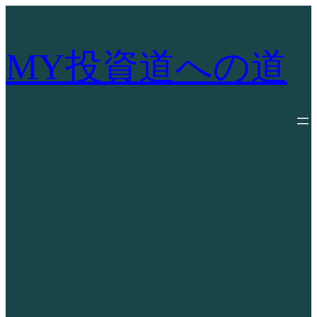
内
容
を
MY投資道への道
ス
キ
ッ
プ