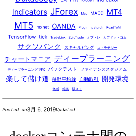
FXOpen
JForex
Indicators
MT4
MACD
Mac
MT5
OANDA
mxnet
Plugin
pytorch
RoadToM
TensorFlow
tick
TradeLink
ZuluTrade
オプトレ
カブドットコム
サクソバンク
スキャルピング
ストラテジー
ディープラーニング
チャートマニア
バックテスト
ファイナンススタジアム
ディープラーニングでFX
楽して儲け道
開発環境
移動平均線
自動取引
雑感
雑談
駅メモ
3月 6, 2019
Posted on
Updated