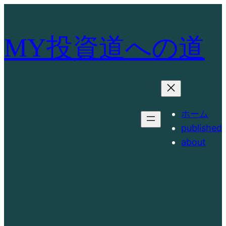
内
容
を
MY投資道への道
ス
キ
ッ
プ
ホーム
published
about