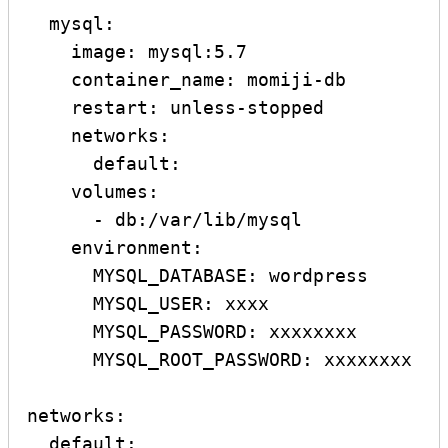
  mysql:

    image: mysql:5.7

    container_name: momiji-db

    restart: unless-stopped

    networks:

      default:

    volumes:

      - db:/var/lib/mysql

    environment:

      MYSQL_DATABASE: wordpress

      MYSQL_USER: xxxx

      MYSQL_PASSWORD: xxxxxxxx

      MYSQL_ROOT_PASSWORD: xxxxxxxx

networks:

  default:
