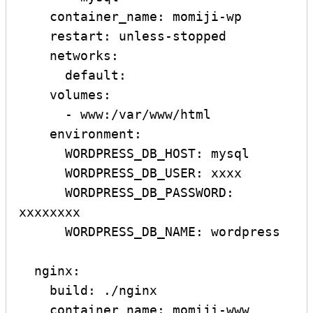
    container_name: momiji-wp

    restart: unless-stopped

    networks:

      default:

    volumes:

      - www:/var/www/html

    environment:

      WORDPRESS_DB_HOST: mysql

      WORDPRESS_DB_USER: xxxx

      WORDPRESS_DB_PASSWORD: 
xxxxxxxx

      WORDPRESS_DB_NAME: wordpress

  nginx:

    build: ./nginx

    container_name: momiji-www
