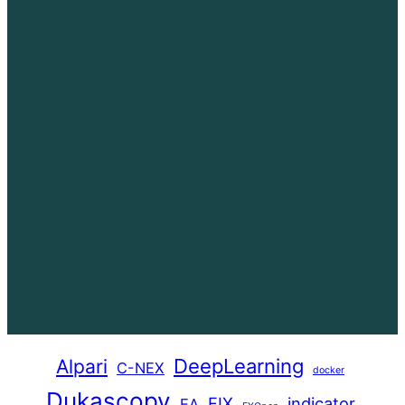
DeepLearning
Alpari
C-NEX
docker
Dukascopy
FIX
indicator
EA