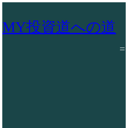
内
容
を
MY投資道への道
ス
キ
ッ
プ